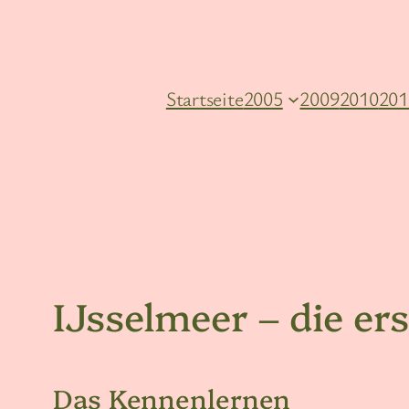
Zum
Inhalt
springen
Startseite
2005
2009
2010
201
IJsselmeer – die er
Das Kennenlernen